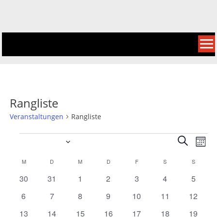
Skip
to
content
Rangliste
Veranstaltungen
Rangliste
Veranstaltungen
Veranst
Veranstaltung Ansichten-Navigatio
01.04.2026
Suche
Mona
Suche
Datum
Kalender
M
MONTAG
D
DIENSTAG
M
MITTWOCH
D
DONNERSTAG
F
FREITAG
S
SAMSTAG
S
SONNT
wählen.
und
0
0
0
0
0
0
0
30
31
1
2
3
4
5
von
Ansicht
Veranstaltungen
Veranstaltungen
Veranstaltungen
Veranstaltungen
Veranstaltungen
Veranstaltunge
Veranst
Veranstaltungen
0
0
0
0
0
0
0
6
7
8
9
10
11
12
Navigat
Veranstaltungen
Veranstaltungen
Veranstaltungen
Veranstaltungen
Veranstaltungen
Veranstaltungen
Veranst
0
0
0
0
0
0
0
13
14
15
16
17
18
19