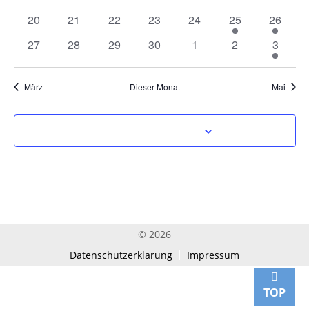
Veranstaltungen
Veranstaltungen
Veranstaltungen
Veranstaltungen
Veranstaltungen
Veranstaltungen
Veranst
0
0
0
0
0
1 Veranstaltung
1 Veran
20
21
22
23
24
25
26
Veranstaltungen
Veranstaltungen
Veranstaltungen
Veranstaltungen
Veranstaltungen
0
0
0
0
0
0
1 Veran
27
28
29
30
1
2
3
Veranstaltungen
Veranstaltungen
Veranstaltungen
Veranstaltungen
Veranstaltungen
Veranstaltunge
März
Dieser Monat
Mai
Kalender abonnieren
© 2026
Datenschutzerklärung
Impressum
TOP