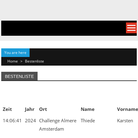
Skip
to
content
You are here
Home
>
Bestenliste
BESTENLISTE
Zeit
Jahr
Ort
Name
Vornam
14:06:41
2024
Challenge Almere
Thiede
Karsten
Amsterdam