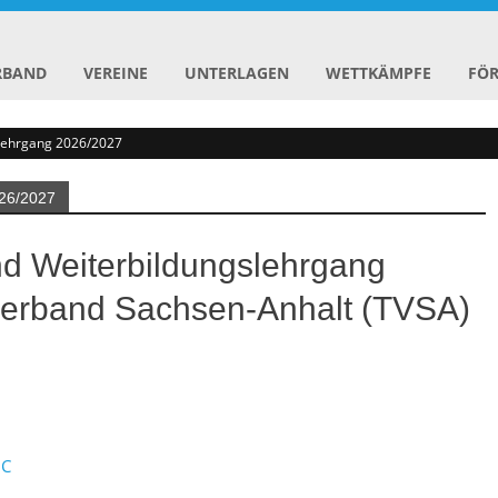
RBAND
VEREINE
UNTERLAGEN
WETTKÄMPFE
FÖ
slehrgang 2026/2027
6/2027
d Weiterbildungslehrgang
verband Sachsen-Anhalt (TVSA)
 C