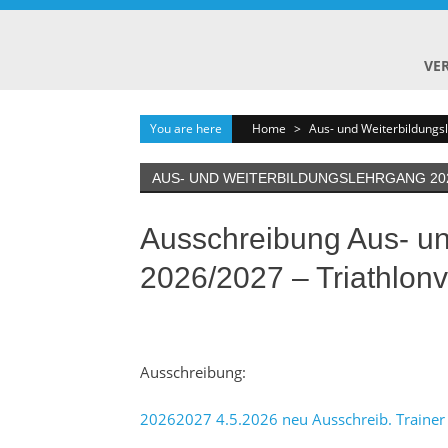
Skip
to
content
VE
You are here
Home
>
Aus- und Weiterbildung
AUS- UND WEITERBILDUNGSLEHRGANG 202
Ausschreibung Aus- un
2026/2027 – Triathlon
Ausschreibung:
20262027 4.5.2026 neu Ausschreib. Trainer