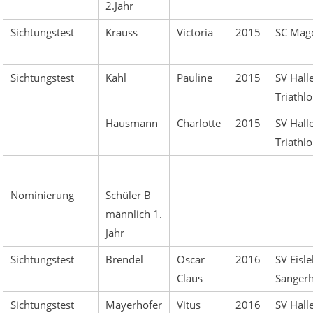
2.Jahr
Sichtungstest
Krauss
Victoria
2015
SC Mag
Sichtungstest
Kahl
Pauline
2015
SV Hall
Triathl
Hausmann
Charlotte
2015
SV Hall
Triathl
Nominierung
Schüler B
männlich 1.
Jahr
Sichtungstest
Brendel
Oscar
2016
SV Eisl
Claus
Sanger
Sichtungstest
Mayerhofer
Vitus
2016
SV Hall