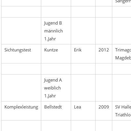
Sanger
Jugend B
männlich
1.Jahr
Sichtungstest
Kuntze
Erik
2012
Trimag
Magdeb
Jugend A
weiblich
1.Jahr
Komplexleistung
Bellstedt
Lea
2009
SV Hall
Triathl