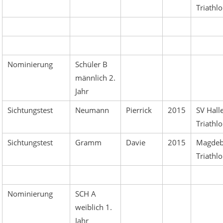
Triathl
Nominierung
Schüler B
männlich 2.
Jahr
Sichtungstest
Neumann
Pierrick
2015
SV Hall
Triathl
Sichtungstest
Gramm
Davie
2015
Magdeb
Triathl
Nominierung
SCH A
weiblich 1.
Jahr