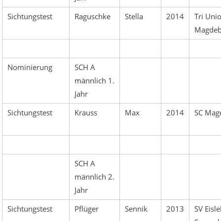
Sichtungstest
Raguschke
Stella
2014
Tri Uni
Magdeb
Nominierung
SCH A
männlich 1.
Jahr
Sichtungstest
Krauss
Max
2014
SC Mag
SCH A
männlich 2.
Jahr
Sichtungstest
Pflüger
Sennik
2013
SV Eisl