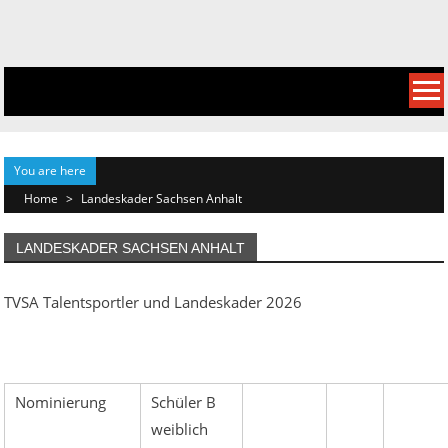
Skip
to
content
You are here
Home
>
Landeskader Sachsen Anhalt
LANDESKADER SACHSEN ANHALT
TVSA Talentsportler und Landeskader 2026
Nominierung
Schüler B
weiblich