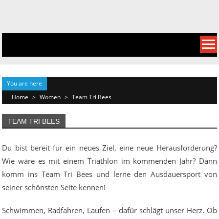
Skip
to
content
You are here
Home
>
Women
>
Team Tri Bees
TEAM TRI BEES
Du bist bereit für ein neues Ziel, eine neue Herausforderung?
Wie wäre es mit einem Triathlon im kommenden Jahr? Dann
komm ins Team Tri Bees und lerne den Ausdauersport von
seiner schönsten Seite kennen!
Schwimmen, Radfahren, Laufen – dafür schlägt unser Herz. Ob