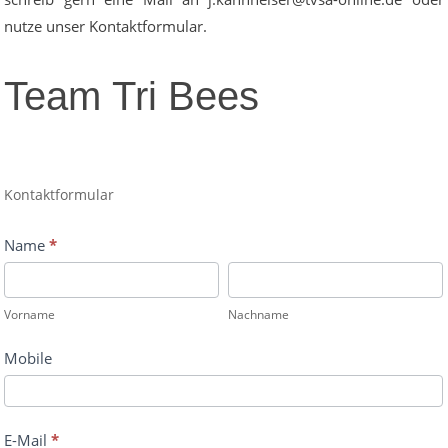
nutze unser Kontaktformular.
Team
Team Tri Bees
Tri
Bees
Kontaktformular
Name
*
Vorname
Nachname
Vorname
Nachname
Mobile
E-Mail
*