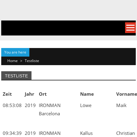
Skip
to
content
You are here
Home
>
Testliste
TESTLISTE
Zeit
Jahr
Ort
Name
Vornam
08:53:08
2019
IRONMAN
Löwe
Maik
Barcelona
09:34:39
2019
IRONMAN
Kallus
Christian