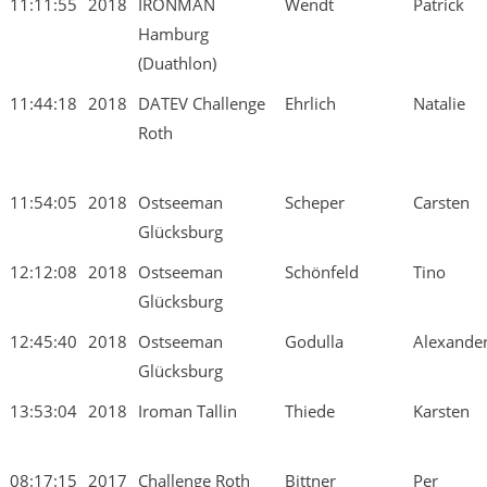
11:11:55
2018
IRONMAN
Wendt
Patrick
Hamburg
(Duathlon)
11:44:18
2018
DATEV Challenge
Ehrlich
Natalie
Roth
11:54:05
2018
Ostseeman
Scheper
Carsten
Glücksburg
12:12:08
2018
Ostseeman
Schönfeld
Tino
Glücksburg
12:45:40
2018
Ostseeman
Godulla
Alexande
Glücksburg
13:53:04
2018
Iroman Tallin
Thiede
Karsten
08:17:15
2017
Challenge Roth
Bittner
Per