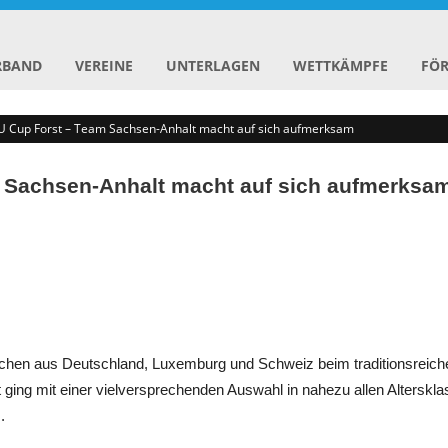
RBAND
VEREINE
UNTERLAGEN
WETTKÄMPFE
FÖ
U Cup Forst – Team Sachsen-Anhalt macht auf sich aufmerksam
m Sachsen-Anhalt macht auf sich aufmerksa
dlichen aus Deutschland, Luxemburg und Schweiz beim traditionsrei
ng mit einer vielversprechenden Auswahl in nahezu allen Altersklass
.