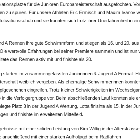
kationsplätze für die Junioren Europameisterschaft ausgefochten. V
n zu spüren. Für unsere Athleten Eric Ermisch und Maxim Ivanov w
otivationsschub und sie konnten sich trotz ihrer Unerfahrenheit in
nd A Rennen ihre gute Schwimmform und stiegen als 16. und 20. au
le wertvolle Erfahrungen bei seiner Premiere sammeln und ist nun 
ete das Rennen aktiv mit und finishte als 20.
tag starten im zusammengefassten Juniorinnen & Jugend A Format. H
sterschaft weiblich vergeben. Als ehemalige Schwimmerinnen konnten s
eschehen eingreifen. Trotz kleiner Schwierigkeiten im Wechselgarte
 in die Verfolgergruppe vor. Beim abschließenden Lauf konnten sie e
egte Platz 3 in der Jugend A Wertung, Lotta finishte als 15. in der 
n und finishte im erweiterten Mittelfeld.
bnisse mit einer soliden Leistung von Kira Wittig in der Altersklasse 
 anschließend mit einer starken Aufholjagd beim Radfahren