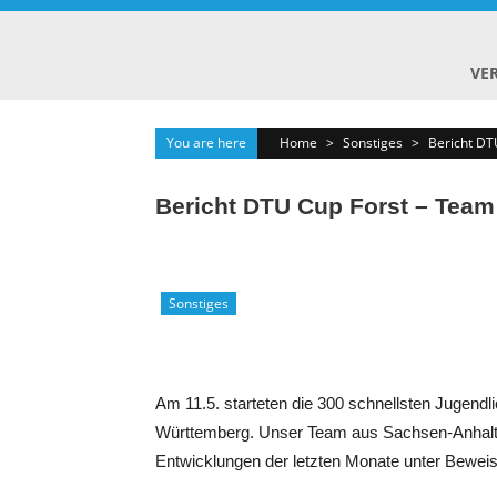
Skip
to
content
VE
You are here
Home
>
Sonstiges
>
Bericht DT
Bericht DTU Cup Forst – Tea
Sonstiges
Am 11.5. starteten die 300 schnellsten Jugen
Württemberg. Unser Team aus Sachsen-Anhalt gi
Entwicklungen der letzten Monate unter Beweis