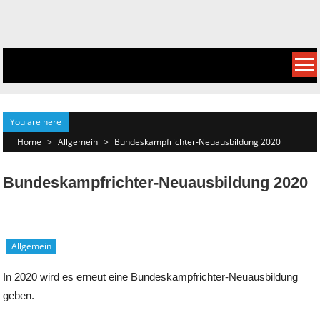
Skip
to
content
You are here
Home
>
Allgemein
>
Bundeskampfrichter-Neuausbildung 2020
Bundeskampfrichter-Neuausbildung 2020
Allgemein
In 2020 wird es erneut eine Bundeskampfrichter-Neuausbildung
geben.