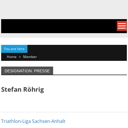
Skip
to
content
You are here
Home
>
Member
DESIGNATION: PRESSE
Stefan Röhrig
Triathlon-Liga Sachsen-Anhalt