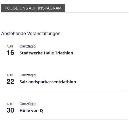
FOLGE UNS AUF INSTAGRAM
Anstehende Veranstaltungen
Ganztägig
AUG.
16
Stadtwerke Halle Triathlon
Ganztägig
AUG.
22
Salzlandsparkassentriathlon
Ganztägig
AUG.
30
Hölle von Q