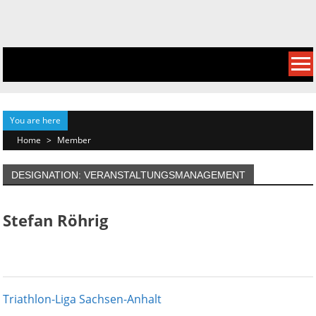
Skip
to
content
You are here
Home
>
Member
DESIGNATION: VERANSTALTUNGSMANAGEMENT
Stefan Röhrig
Triathlon-Liga Sachsen-Anhalt