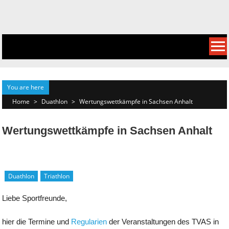
Skip
to
content
You are here
Home
>
Duathlon
>
Wertungswettkämpfe in Sachsen Anhalt
Wertungswettkämpfe in Sachsen Anhalt
Duathlon
Triathlon
Liebe Sportfreunde,
hier die Termine und
Regularien
der Veranstaltungen des TVAS in