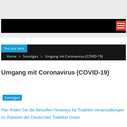
Skip
to
content
You are here
Home
>
Sonstiges
>
Umgang mit Coronavirus (COVID-19)
Umgang mit Coronavirus (COVID-19)
Sonstiges
Hier finden Sie die Aktuellen Hinweise für Triathlon Veranstaltungen
im Rahmen der Deutschen Triathlon Union.