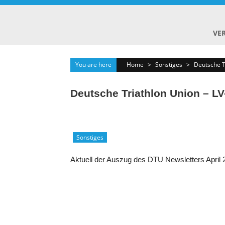
Skip
to
content
VE
You are here
Home
>
Sonstiges
>
Deutsche Tr
Deutsche Triathlon Union – LV
Sonstiges
Aktuell der Auszug des DTU Newsletters April 