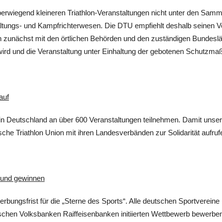
berwiegend kleineren Triathlon-Veranstaltungen nicht unter den Sammel
tungs- und Kampfrichterwesen. Die DTU empfiehlt deshalb seinen Ver
in zunächst mit den örtlichen Behörden und den zuständigen Bundeslä
wird und die Veranstaltung unter Einhaltung der gebotenen Schutzma
auf
in Deutschland an über 600 Veranstaltungen teilnehmen. Damit unser Sp
sche Triathlon Union mit ihren Landesverbänden zur Solidarität aufrufe
n und gewinnen
erbungsfrist für die „Sterne des Sports“. Alle deutschen Sportverei
en Volksbanken Raiffeisenbanken initiierten Wettbewerb bewerben, 