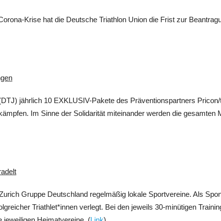
Corona-Krise hat die Deutsche Triathlon Union die Frist zur Beantrag
ngen
d (DTJ) jährlich 10 EXKLUSIV-Pakete des Präventionspartners Pricon
kämpfen. Im Sinne der Solidarität miteinander werden die gesamten 
adelt
 Zurich Gruppe Deutschland regelmäßig lokale Sportvereine. Als Spo
greicher Triathlet*innen verlegt. Bei den jeweils 30-minütigen Trainin
 jeweiligen Heimatvereine. (
Link
)